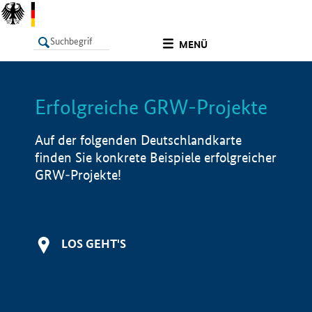
undefined
MENÜ
Erfolgreiche GRW-Projekte
LISTE
Filter
Info
Auf der folgenden Deutschlandkarte
finden Sie konkrete Beispiele erfolgreicher
GRW-Projekte!
LOS GEHT'S