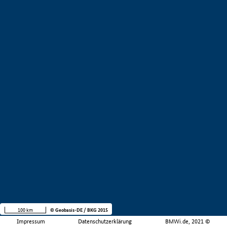
100 km
© Geobasis-DE / BKG 2015
Impressum
Datenschutzerklärung
BMWi.de, 2021 ©