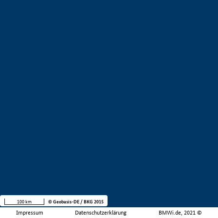
100 km
© Geobasis-DE / BKG 2015
Impressum
Datenschutzerklärung
BMWi.de, 2021 ©