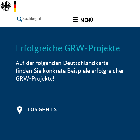
undefined
MENÜ
Erfolgreiche GRW-Projekte
LISTE
Filter
Info
Auf der folgenden Deutschlandkarte
finden Sie konkrete Beispiele erfolgreicher
GRW-Projekte!
LOS GEHT'S