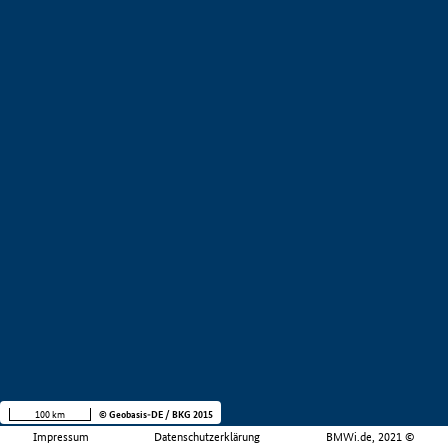
100 km
© Geobasis-DE / BKG 2015
Impressum
Datenschutzerklärung
BMWi.de, 2021 ©