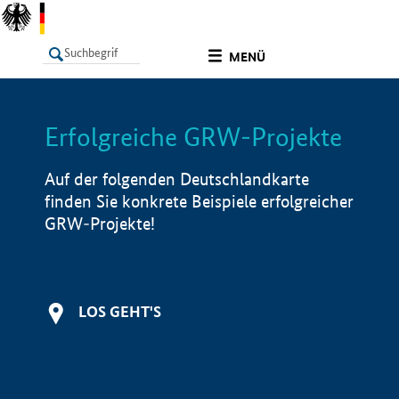
undefined
MENÜ
Erfolgreiche GRW-Projekte
LISTE
Filter
Info
Auf der folgenden Deutschlandkarte
finden Sie konkrete Beispiele erfolgreicher
GRW-Projekte!
LOS GEHT'S