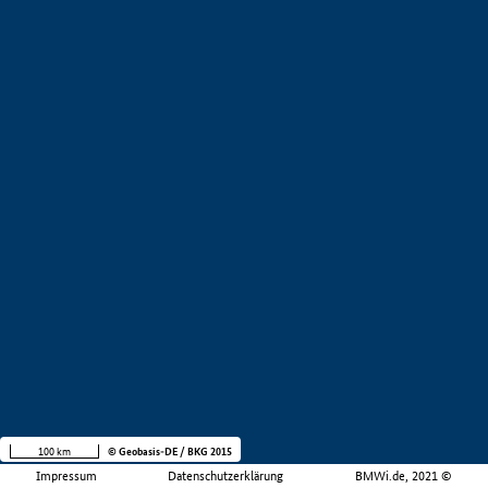
100 km
© Geobasis-DE / BKG 2015
Impressum
Datenschutzerklärung
BMWi.de, 2021 ©