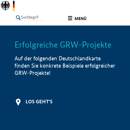
undefined
MENÜ
Erfolgreiche GRW-Projekte
LISTE
Filter
Info
Auf der folgenden Deutschlandkarte
finden Sie konkrete Beispiele erfolgreicher
GRW-Projekte!
LOS GEHT'S