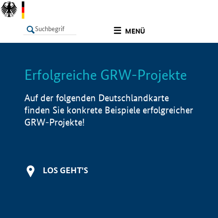
undefined
MENÜ
Erfolgreiche GRW-Projekte
LISTE
Filter
Info
Auf der folgenden Deutschlandkarte
finden Sie konkrete Beispiele erfolgreicher
GRW-Projekte!
LOS GEHT'S