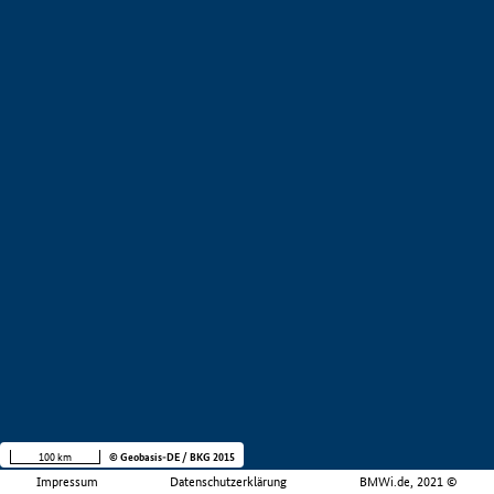
100 km
© Geobasis-DE / BKG 2015
Impressum
Datenschutzerklärung
BMWi.de, 2021 ©