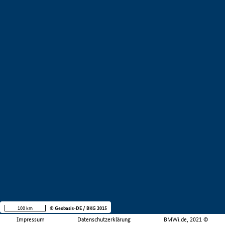
100 km
© Geobasis-DE / BKG 2015
Impressum
Datenschutzerklärung
BMWi.de, 2021 ©