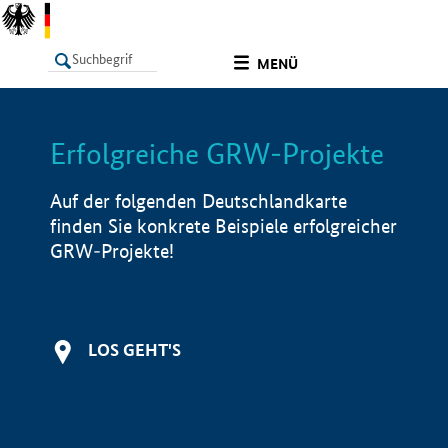
undefined
MENÜ
Erfolgreiche GRW-Projekte
LISTE
Filter
Info
Auf der folgenden Deutschlandkarte
finden Sie konkrete Beispiele erfolgreicher
GRW-Projekte!
LOS GEHT'S