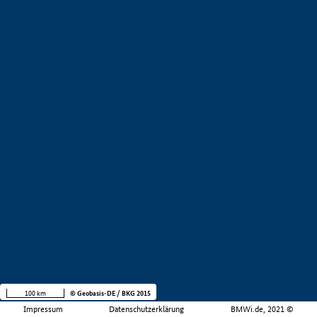
100 km
© Geobasis-DE / BKG 2015
Impressum
Datenschutzerklärung
BMWi.de, 2021 ©