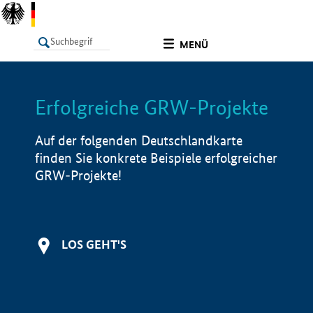
undefined
MENÜ
Erfolgreiche GRW-Projekte
LISTE
Filter
Info
Auf der folgenden Deutschlandkarte
finden Sie konkrete Beispiele erfolgreicher
GRW-Projekte!
LOS GEHT'S