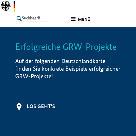
undefined
MENÜ
Erfolgreiche GRW-Projekte
LISTE
Filter
Info
Auf der folgenden Deutschlandkarte
finden Sie konkrete Beispiele erfolgreicher
GRW-Projekte!
LOS GEHT'S