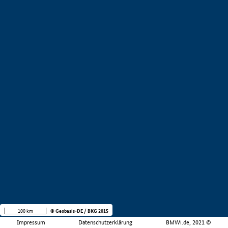
100 km
© Geobasis-DE / BKG 2015
Impressum
Datenschutzerklärung
BMWi.de, 2021 ©