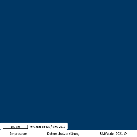
100 km
© Geobasis-DE / BKG 2015
Impressum
Datenschutzerklärung
BMWi.de, 2021 ©