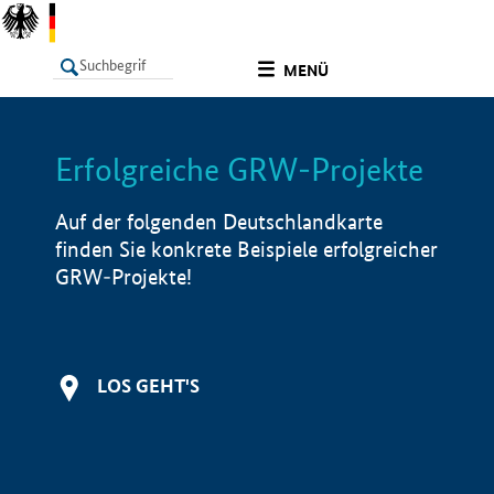
undefined
MENÜ
Erfolgreiche GRW-Projekte
LISTE
Filter
Info
Auf der folgenden Deutschlandkarte
finden Sie konkrete Beispiele erfolgreicher
GRW-Projekte!
LOS GEHT'S