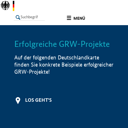
undefined
MENÜ
Erfolgreiche GRW-Projekte
LISTE
Filter
Info
Auf der folgenden Deutschlandkarte
finden Sie konkrete Beispiele erfolgreicher
GRW-Projekte!
LOS GEHT'S