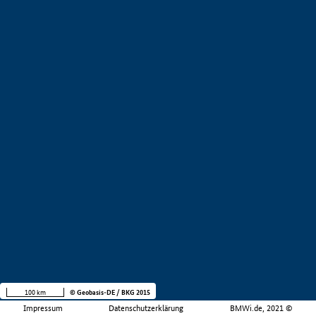
100 km
© Geobasis-DE / BKG 2015
Impressum
Datenschutzerklärung
BMWi.de, 2021 ©