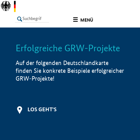
undefined
MENÜ
Erfolgreiche GRW-Projekte
LISTE
Filter
Info
Auf der folgenden Deutschlandkarte
finden Sie konkrete Beispiele erfolgreicher
GRW-Projekte!
LOS GEHT'S