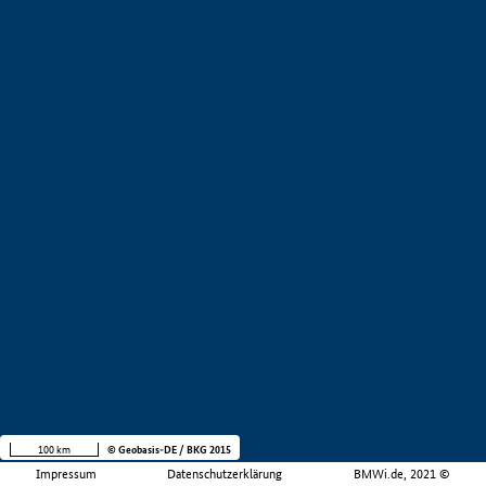
100 km
© Geobasis-DE / BKG 2015
Impressum
Datenschutzerklärung
BMWi.de, 2021 ©