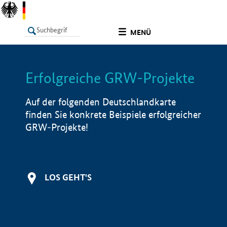
undefined
MENÜ
Erfolgreiche GRW-Projekte
LISTE
Filter
Info
Auf der folgenden Deutschlandkarte
finden Sie konkrete Beispiele erfolgreicher
GRW-Projekte!
LOS GEHT'S