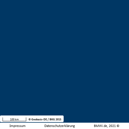
100 km
© Geobasis-DE / BKG 2015
Impressum
Datenschutzerklärung
BMWi.de, 2021 ©