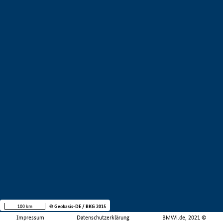
100 km
© Geobasis-DE / BKG 2015
Impressum
Datenschutzerklärung
BMWi.de, 2021 ©