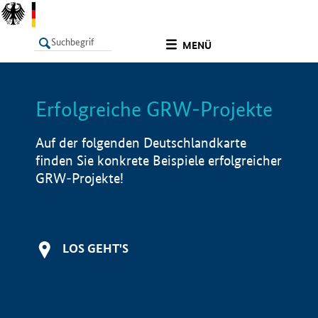
undefined
MENÜ
Erfolgreiche GRW-Projekte
LISTE
Filter
Info
Auf der folgenden Deutschlandkarte
finden Sie konkrete Beispiele erfolgreicher
GRW-Projekte!
LOS GEHT'S