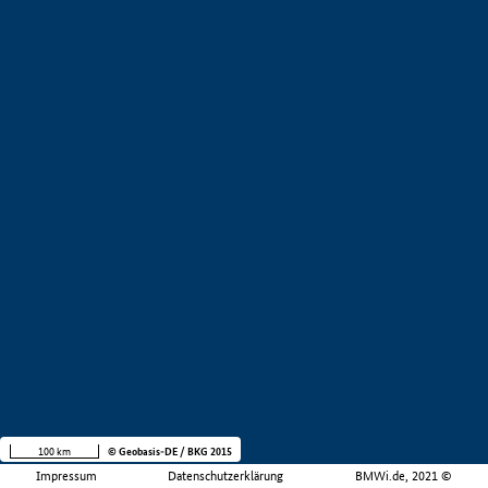
100 km
© Geobasis-DE / BKG 2015
Impressum
Datenschutzerklärung
BMWi.de, 2021 ©