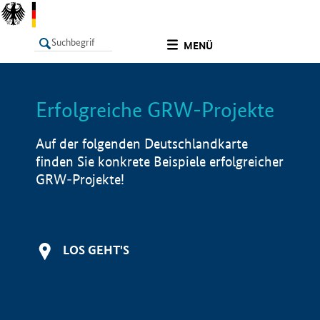
undefined
MENÜ
Erfolgreiche GRW-Projekte
LISTE
Filter
Info
Auf der folgenden Deutschlandkarte
finden Sie konkrete Beispiele erfolgreicher
GRW-Projekte!
LOS GEHT'S