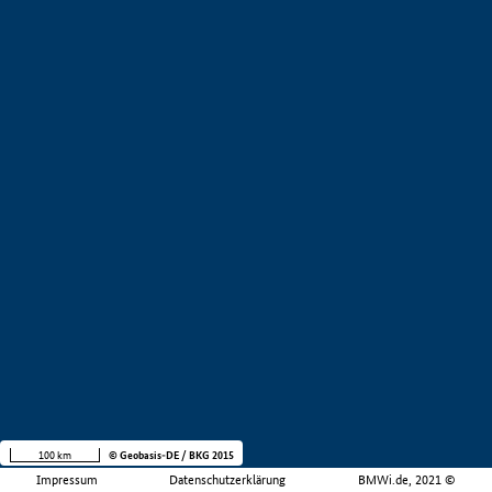
100 km
© Geobasis-DE / BKG 2015
Impressum
Datenschutzerklärung
BMWi.de, 2021 ©