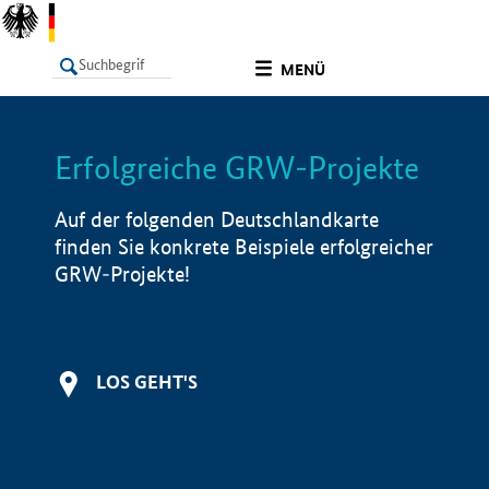
undefined
MENÜ
Erfolgreiche GRW-Projekte
LISTE
Filter
Info
Auf der folgenden Deutschlandkarte
finden Sie konkrete Beispiele erfolgreicher
GRW-Projekte!
LOS GEHT'S