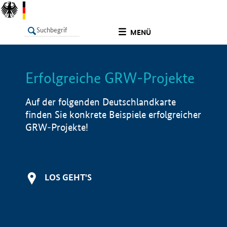
undefined
MENÜ
Erfolgreiche GRW-Projekte
LISTE
Filter
Info
Auf der folgenden Deutschlandkarte
finden Sie konkrete Beispiele erfolgreicher
GRW-Projekte!
LOS GEHT'S