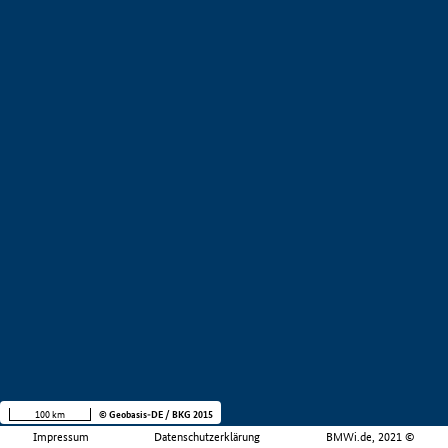
100 km
© Geobasis-DE / BKG 2015
Impressum
Datenschutzerklärung
BMWi.de, 2021 ©