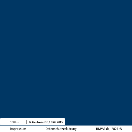
100 km
© Geobasis-DE / BKG 2015
Impressum
Datenschutzerklärung
BMWi.de, 2021 ©