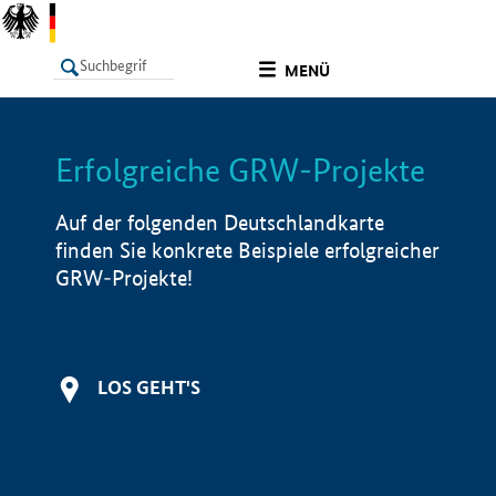
undefined
MENÜ
Erfolgreiche GRW-Projekte
LISTE
Filter
Info
Auf der folgenden Deutschlandkarte
finden Sie konkrete Beispiele erfolgreicher
GRW-Projekte!
LOS GEHT'S