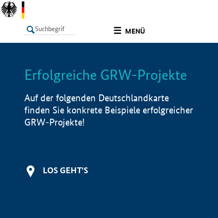
undefined
MENÜ
Erfolgreiche GRW-Projekte
LISTE
Filter
Info
Auf der folgenden Deutschlandkarte
finden Sie konkrete Beispiele erfolgreicher
GRW-Projekte!
LOS GEHT'S