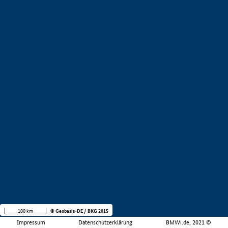
100 km
© Geobasis-DE / BKG 2015
Impressum
Datenschutzerklärung
BMWi.de, 2021 ©