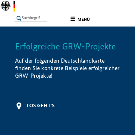
undefined
MENÜ
Erfolgreiche GRW-Projekte
LISTE
Filter
Info
Auf der folgenden Deutschlandkarte
finden Sie konkrete Beispiele erfolgreicher
GRW-Projekte!
LOS GEHT'S