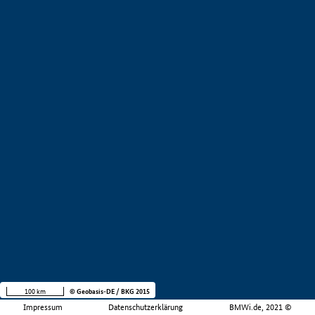
100 km
© Geobasis-DE / BKG 2015
Impressum
Datenschutzerklärung
BMWi.de, 2021 ©