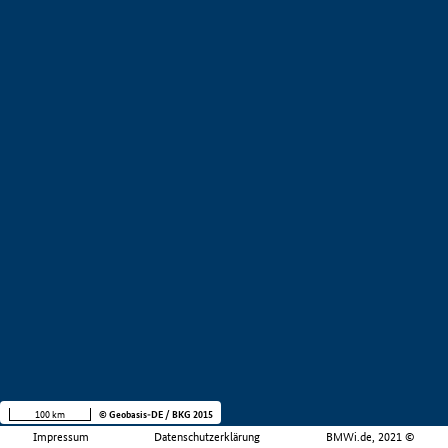
100 km
© Geobasis-DE / BKG 2015
Impressum
Datenschutzerklärung
BMWi.de, 2021 ©