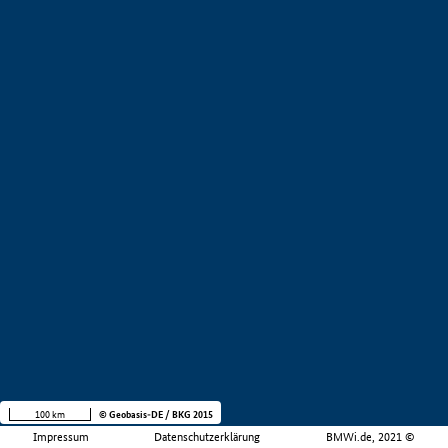
100 km
© Geobasis-DE / BKG 2015
Impressum
Datenschutzerklärung
BMWi.de, 2021 ©