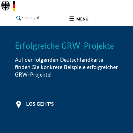
undefined
MENÜ
Erfolgreiche GRW-Projekte
LISTE
Filter
Info
Auf der folgenden Deutschlandkarte
finden Sie konkrete Beispiele erfolgreicher
GRW-Projekte!
LOS GEHT'S