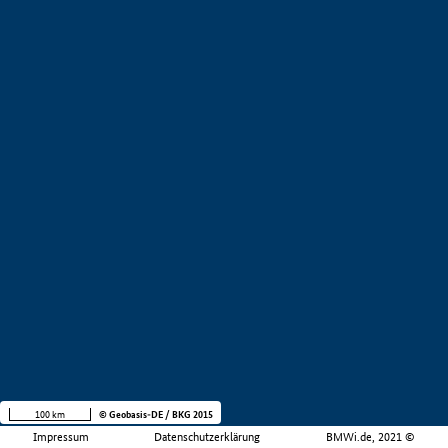
100 km
© Geobasis-DE / BKG 2015
Impressum
Datenschutzerklärung
BMWi.de, 2021 ©