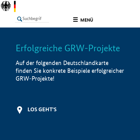
undefined
MENÜ
Erfolgreiche GRW-Projekte
LISTE
Filter
Info
Auf der folgenden Deutschlandkarte
finden Sie konkrete Beispiele erfolgreicher
GRW-Projekte!
LOS GEHT'S