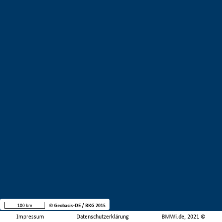
100 km
© Geobasis-DE / BKG 2015
Impressum
Datenschutzerklärung
BMWi.de, 2021 ©