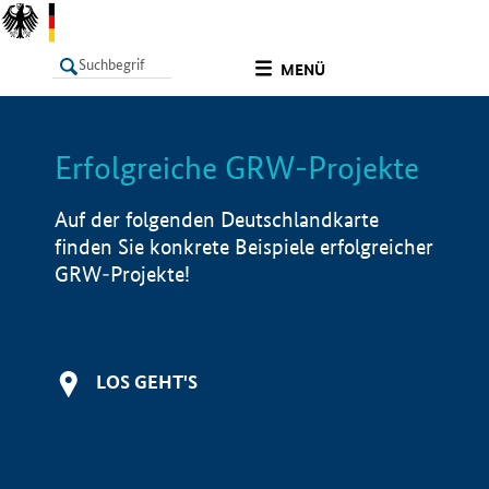
undefined
MENÜ
Erfolgreiche GRW-Projekte
LISTE
Filter
Info
Auf der folgenden Deutschlandkarte
finden Sie konkrete Beispiele erfolgreicher
GRW-Projekte!
LOS GEHT'S