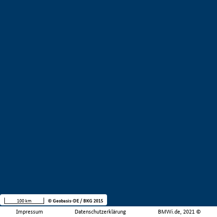
100 km
© Geobasis-DE / BKG 2015
Impressum
Datenschutzerklärung
BMWi.de, 2021 ©