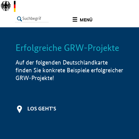
undefined
MENÜ
Erfolgreiche GRW-Projekte
LISTE
Filter
Info
Auf der folgenden Deutschlandkarte
finden Sie konkrete Beispiele erfolgreicher
GRW-Projekte!
LOS GEHT'S