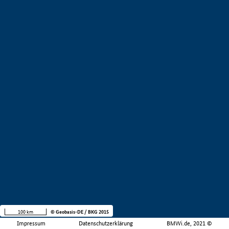
100 km
© Geobasis-DE / BKG 2015
Impressum
Datenschutzerklärung
BMWi.de, 2021 ©