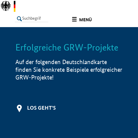
undefined
MENÜ
Erfolgreiche GRW-Projekte
LISTE
Filter
Info
Auf der folgenden Deutschlandkarte
finden Sie konkrete Beispiele erfolgreicher
GRW-Projekte!
LOS GEHT'S