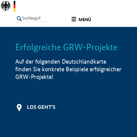
undefined
MENÜ
Erfolgreiche GRW-Projekte
LISTE
Filter
Info
Auf der folgenden Deutschlandkarte
finden Sie konkrete Beispiele erfolgreicher
GRW-Projekte!
LOS GEHT'S