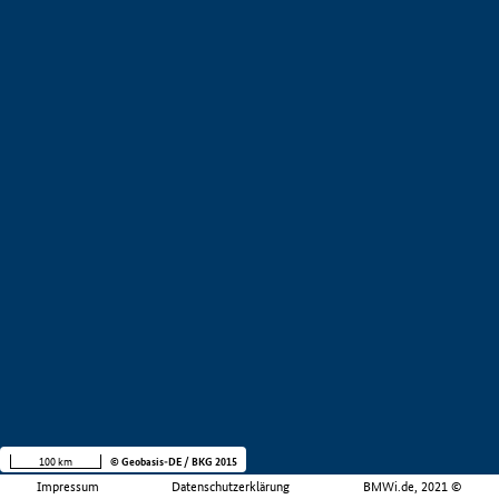
100 km
© Geobasis-DE / BKG 2015
Impressum
Datenschutzerklärung
BMWi.de, 2021 ©