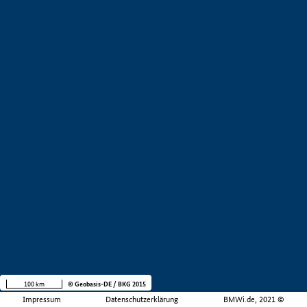
100 km
© Geobasis-DE / BKG 2015
Impressum
Datenschutzerklärung
BMWi.de, 2021 ©