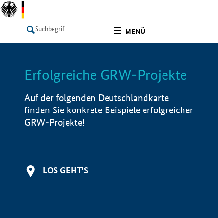
undefined
MENÜ
Erfolgreiche GRW-Projekte
LISTE
Filter
Info
Auf der folgenden Deutschlandkarte
finden Sie konkrete Beispiele erfolgreicher
GRW-Projekte!
LOS GEHT'S