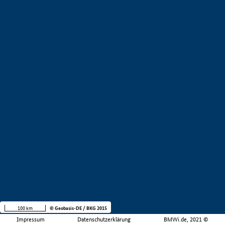
100 km
© Geobasis-DE / BKG 2015
Impressum
Datenschutzerklärung
BMWi.de, 2021 ©