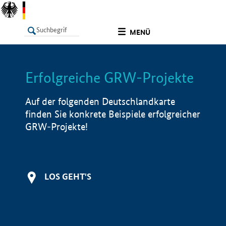
undefined
MENÜ
Erfolgreiche GRW-Projekte
LISTE
Filter
Info
Auf der folgenden Deutschlandkarte
finden Sie konkrete Beispiele erfolgreicher
GRW-Projekte!
LOS GEHT'S