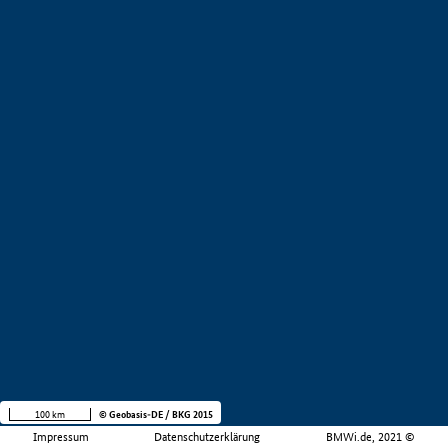
100 km
© Geobasis-DE / BKG 2015
Impressum
Datenschutzerklärung
BMWi.de, 2021 ©