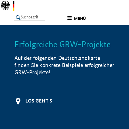
undefined
MENÜ
Erfolgreiche GRW-Projekte
LISTE
Filter
Info
Auf der folgenden Deutschlandkarte
finden Sie konkrete Beispiele erfolgreicher
GRW-Projekte!
LOS GEHT'S