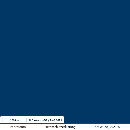
100 km
© Geobasis-DE / BKG 2015
Impressum
Datenschutzerklärung
BMWi.de, 2021 ©