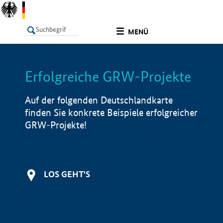
undefined
MENÜ
Erfolgreiche GRW-Projekte
LISTE
Filter
Info
Auf der folgenden Deutschlandkarte
finden Sie konkrete Beispiele erfolgreicher
GRW-Projekte!
LOS GEHT'S