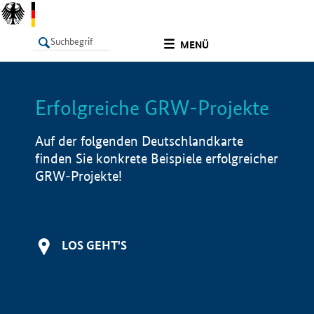
undefined
MENÜ
Erfolgreiche GRW-Projekte
LISTE
Filter
Info
Auf der folgenden Deutschlandkarte
finden Sie konkrete Beispiele erfolgreicher
GRW-Projekte!
LOS GEHT'S