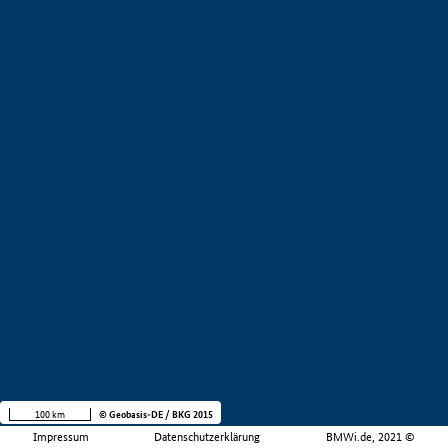
100 km
© Geobasis-DE / BKG 2015
Impressum
Datenschutzerklärung
BMWi.de, 2021 ©