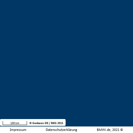
100 km
© Geobasis-DE / BKG 2015
Impressum
Datenschutzerklärung
BMWi.de, 2021 ©