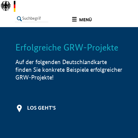
undefined
MENÜ
Erfolgreiche GRW-Projekte
LISTE
Filter
Info
Auf der folgenden Deutschlandkarte
finden Sie konkrete Beispiele erfolgreicher
GRW-Projekte!
LOS GEHT'S