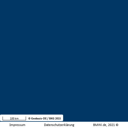
100 km
© Geobasis-DE / BKG 2015
Impressum
Datenschutzerklärung
BMWi.de, 2021 ©