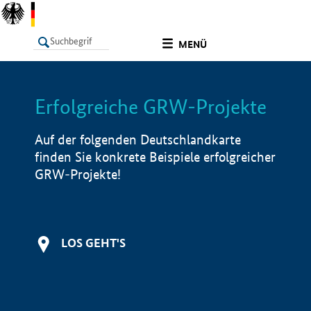
undefined
MENÜ
Erfolgreiche GRW-Projekte
LISTE
Filter
Info
Auf der folgenden Deutschlandkarte
finden Sie konkrete Beispiele erfolgreicher
GRW-Projekte!
LOS GEHT'S