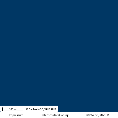
100 km
© Geobasis-DE / BKG 2015
Impressum
Datenschutzerklärung
BMWi.de, 2021 ©