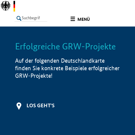
undefined
MENÜ
Erfolgreiche GRW-Projekte
LISTE
Filter
Info
Auf der folgenden Deutschlandkarte
finden Sie konkrete Beispiele erfolgreicher
GRW-Projekte!
LOS GEHT'S