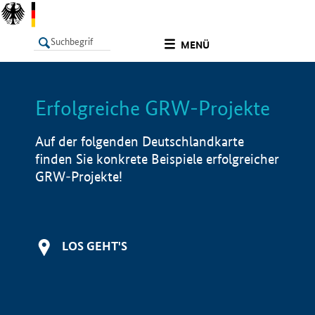
undefined
MENÜ
Erfolgreiche GRW-Projekte
LISTE
Filter
Info
Auf der folgenden Deutschlandkarte
finden Sie konkrete Beispiele erfolgreicher
GRW-Projekte!
LOS GEHT'S