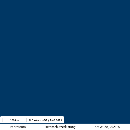
100 km
© Geobasis-DE / BKG 2015
Impressum
Datenschutzerklärung
BMWi.de, 2021 ©