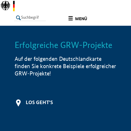
undefined
MENÜ
Erfolgreiche GRW-Projekte
LISTE
Filter
Info
Auf der folgenden Deutschlandkarte
finden Sie konkrete Beispiele erfolgreicher
GRW-Projekte!
LOS GEHT'S