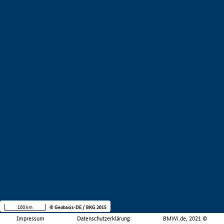
100 km
© Geobasis-DE / BKG 2015
Impressum
Datenschutzerklärung
BMWi.de, 2021 ©