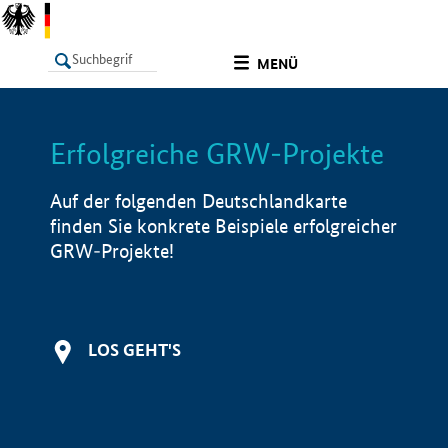
undefined
MENÜ
Erfolgreiche GRW-Projekte
LISTE
Filter
Info
Auf der folgenden Deutschlandkarte
finden Sie konkrete Beispiele erfolgreicher
GRW-Projekte!
LOS GEHT'S