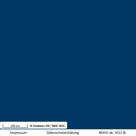
100 km
© Geobasis-DE / BKG 2015
Impressum
Datenschutzerklärung
BMWi.de, 2021 ©