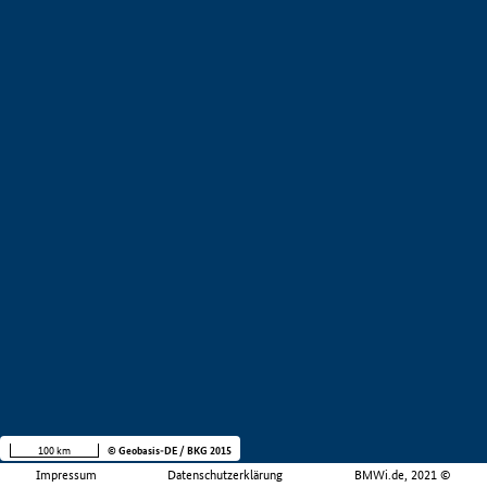
100 km
© Geobasis-DE / BKG 2015
Impressum
Datenschutzerklärung
BMWi.de, 2021 ©