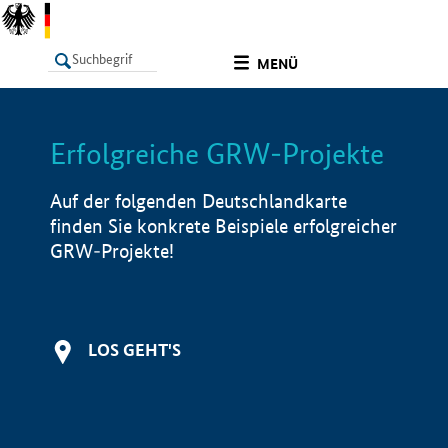
undefined
MENÜ
Erfolgreiche GRW-Projekte
LISTE
Filter
Info
Auf der folgenden Deutschlandkarte
finden Sie konkrete Beispiele erfolgreicher
GRW-Projekte!
LOS GEHT'S