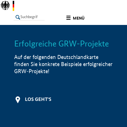
undefined
MENÜ
Erfolgreiche GRW-Projekte
LISTE
Filter
Info
Auf der folgenden Deutschlandkarte
finden Sie konkrete Beispiele erfolgreicher
GRW-Projekte!
LOS GEHT'S