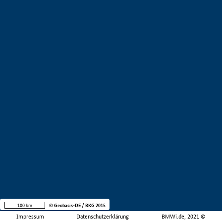
100 km
© Geobasis-DE / BKG 2015
Impressum
Datenschutzerklärung
BMWi.de, 2021 ©