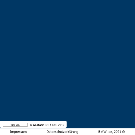
100 km
© Geobasis-DE / BKG 2015
Impressum
Datenschutzerklärung
BMWi.de, 2021 ©