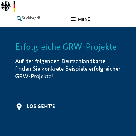
undefined
MENÜ
Erfolgreiche GRW-Projekte
LISTE
Filter
Info
Auf der folgenden Deutschlandkarte
finden Sie konkrete Beispiele erfolgreicher
GRW-Projekte!
LOS GEHT'S