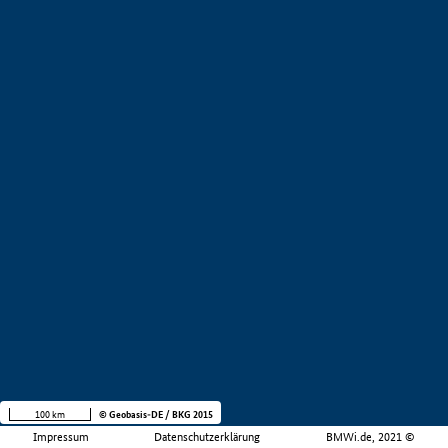
100 km
© Geobasis-DE / BKG 2015
Impressum
Datenschutzerklärung
BMWi.de, 2021 ©