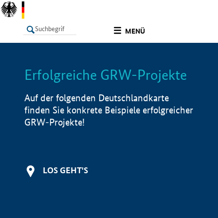
undefined
MENÜ
Erfolgreiche GRW-Projekte
LISTE
Filter
Info
Auf der folgenden Deutschlandkarte
finden Sie konkrete Beispiele erfolgreicher
GRW-Projekte!
LOS GEHT'S