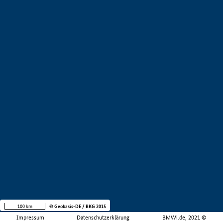
100 km
© Geobasis-DE / BKG 2015
Impressum
Datenschutzerklärung
BMWi.de, 2021 ©