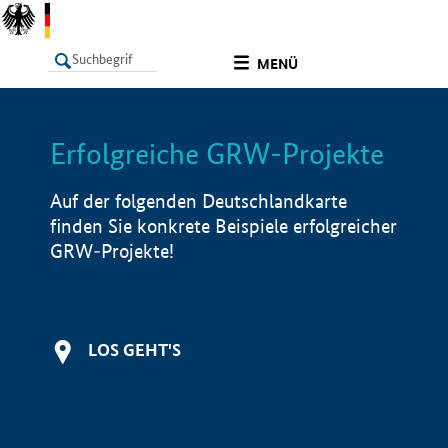
undefined
MENÜ
Erfolgreiche GRW-Projekte
LISTE
Filter
Info
Auf der folgenden Deutschlandkarte
finden Sie konkrete Beispiele erfolgreicher
GRW-Projekte!
LOS GEHT'S