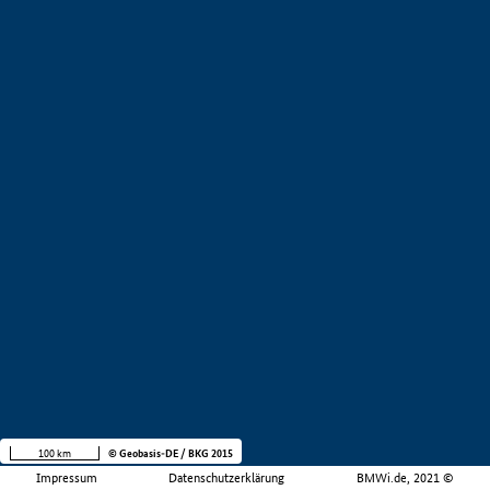
100 km
© Geobasis-DE / BKG 2015
Impressum
Datenschutzerklärung
BMWi.de, 2021 ©