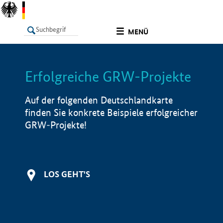
undefined
MENÜ
Erfolgreiche GRW-Projekte
LISTE
Filter
Info
Auf der folgenden Deutschlandkarte
finden Sie konkrete Beispiele erfolgreicher
GRW-Projekte!
LOS GEHT'S