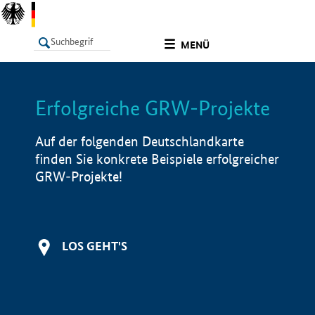
undefined
MENÜ
Erfolgreiche GRW-Projekte
LISTE
Filter
Info
Auf der folgenden Deutschlandkarte
finden Sie konkrete Beispiele erfolgreicher
GRW-Projekte!
LOS GEHT'S