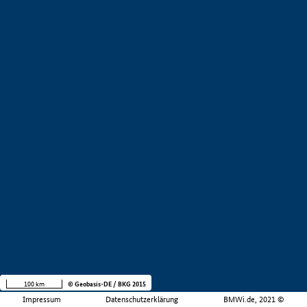
100 km
© Geobasis-DE / BKG 2015
Impressum
Datenschutzerklärung
BMWi.de, 2021 ©