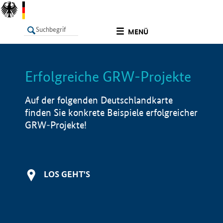
undefined
MENÜ
Erfolgreiche GRW-Projekte
LISTE
Filter
Info
Auf der folgenden Deutschlandkarte
finden Sie konkrete Beispiele erfolgreicher
GRW-Projekte!
LOS GEHT'S