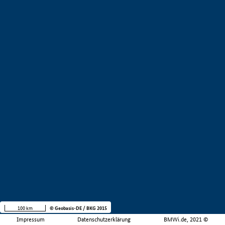
100 km
© Geobasis-DE / BKG 2015
Impressum
Datenschutzerklärung
BMWi.de, 2021 ©