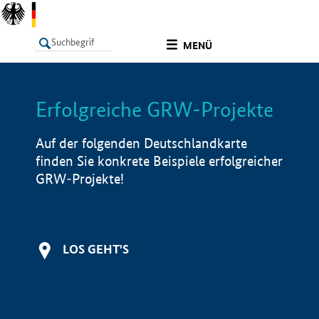
undefined
MENÜ
Erfolgreiche GRW-Projekte
LISTE
Filter
Info
Auf der folgenden Deutschlandkarte
finden Sie konkrete Beispiele erfolgreicher
GRW-Projekte!
LOS GEHT'S