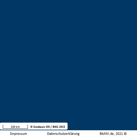
100 km
© Geobasis-DE / BKG 2015
Impressum
Datenschutzerklärung
BMWi.de, 2021 ©