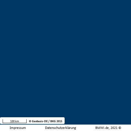
100 km
© Geobasis-DE / BKG 2015
Impressum
Datenschutzerklärung
BMWi.de, 2021 ©