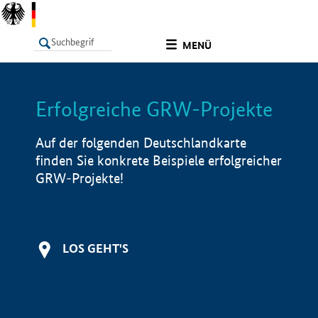
undefined
MENÜ
Erfolgreiche GRW-Projekte
LISTE
Filter
Info
Auf der folgenden Deutschlandkarte
finden Sie konkrete Beispiele erfolgreicher
GRW-Projekte!
LOS GEHT'S