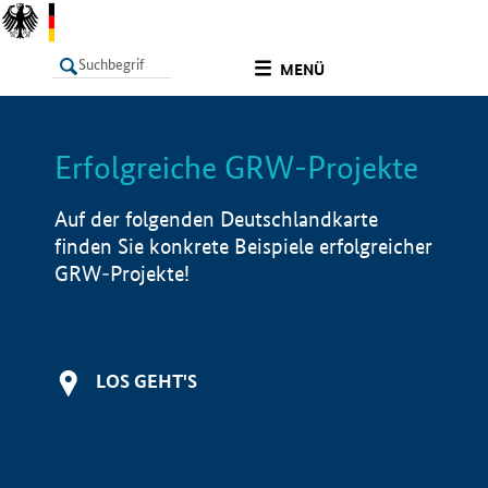
undefined
MENÜ
Erfolgreiche GRW-Projekte
LISTE
Filter
Info
Auf der folgenden Deutschlandkarte
finden Sie konkrete Beispiele erfolgreicher
GRW-Projekte!
LOS GEHT'S