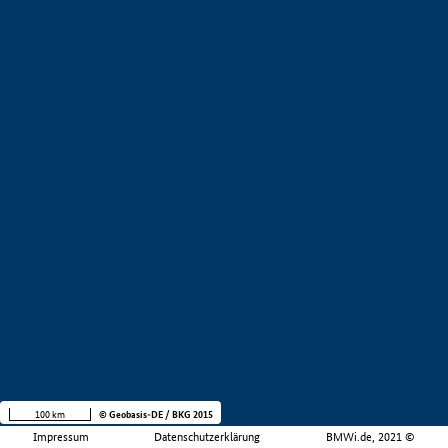
100 km
© Geobasis-DE / BKG 2015
Impressum
Datenschutzerklärung
BMWi.de, 2021 ©