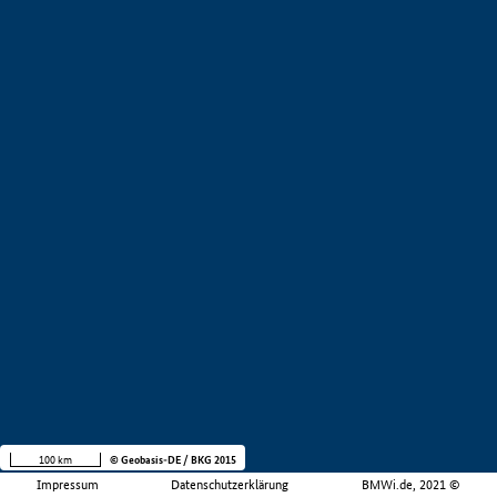
100 km
© Geobasis-DE / BKG 2015
Impressum
Datenschutzerklärung
BMWi.de, 2021 ©