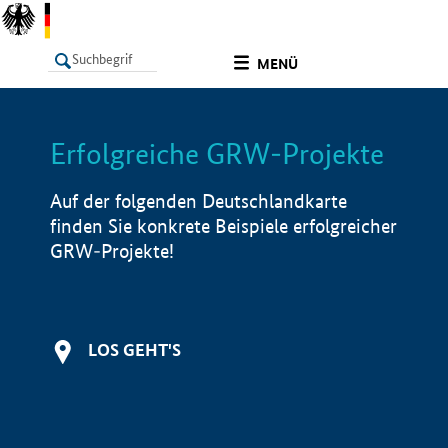
undefined
MENÜ
Erfolgreiche GRW-Projekte
LISTE
Filter
Info
Auf der folgenden Deutschlandkarte
finden Sie konkrete Beispiele erfolgreicher
GRW-Projekte!
LOS GEHT'S