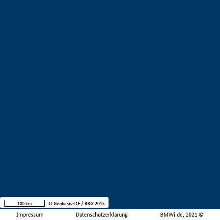
100 km
© Geobasis-DE / BKG 2015
Impressum
Datenschutzerklärung
BMWi.de, 2021 ©