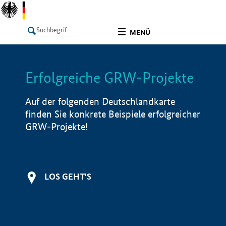
undefined
MENÜ
Erfolgreiche GRW-Projekte
LISTE
Filter
Info
Auf der folgenden Deutschlandkarte
finden Sie konkrete Beispiele erfolgreicher
GRW-Projekte!
LOS GEHT'S